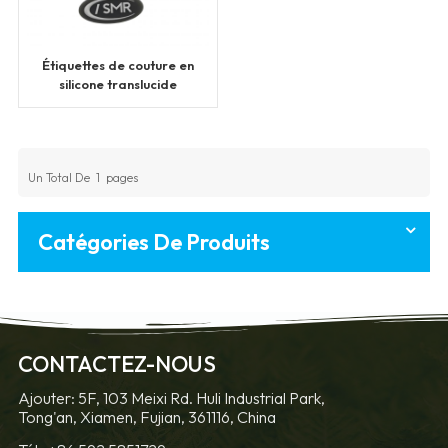
Étiquettes de couture en
silicone translucide
recyclables pour
vêtements
Un Total De
1
Pages
Catégories De Produits
CONTACTEZ-NOUS
Ajouter: 5F, 103 Meixi Rd. Huli Industrial Park,
Tong'an, Xiamen, Fujian, 361116, China