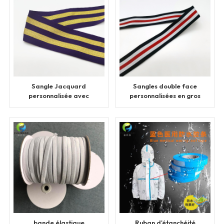
Sangle Jacquard
Sangles double face
personnalisée avec
personnalisées en gros
ligne dorée
bande élastique
Ruban d'étanchéité