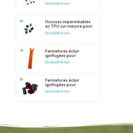
vêtements et articles de
EN SAVOIR PLUS
plein air
Housses imperméables
en TPU sur mesure pour
vêtements et vêtements
EN SAVOIR PLUS
d'extérieur
Fermetures éclair
ignifugées pour
vêtements de travail et
EN SAVOIR PLUS
de sécurité
Fermetures éclair
ignifugées pour
vêtements de travail et
EN SAVOIR PLUS
de sécurité