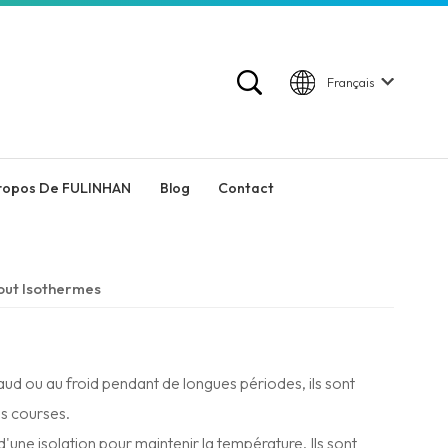
Français
ropos De FULINHAN
Blog
Contact
out Isothermes
ud ou au froid pendant de longues périodes, ils sont
es courses.
'une isolation pour maintenir la température. Ils sont