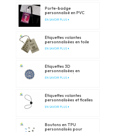
Porte-badge
personnalisé en PVC
transparent avec
EN SAVOIR PLUS
cordons
Étiquettes volantes
personnalisées en toile
pour les marques de
EN SAVOIR PLUS
vêtements et de mode
Étiquettes 3D
personnalisées en
silicone pour vêtements
EN SAVOIR PLUS
et accessoires
Étiquettes volantes
personnalisées et ficelles
de fermeture pour
EN SAVOIR PLUS
l'emballage de vêtements
Boutons en TPU
personnalisés pour