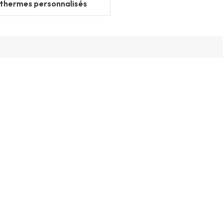
othermes personnalisés
avec fermeture éclair