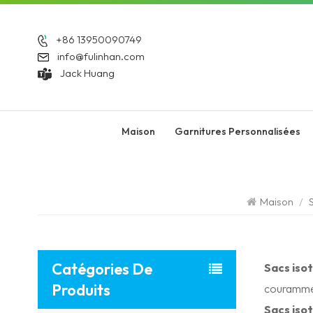
+86 13950090749
info@fulinhan.com
Jack Huang
Maison
Garnitures Personnalisées
Maison
/
Catégories De
Sacs iso
Produits
courammen
Sacs iso