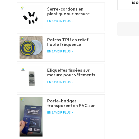
is
Serre-cordons en
plastique sur mesure
pour cordons de serrage
EN SAVOIR PLUS
et cordons élastiques
Patchs TPU en relief
haute fréquence
personnalisés pour
EN SAVOIR PLUS
vêtements
Étiquettes tissées sur
mesure pour vêtements
et habillement
EN SAVOIR PLUS
Porte-badges
transparent en PVC sur
mesure avec tours de
EN SAVOIR PLUS
cou