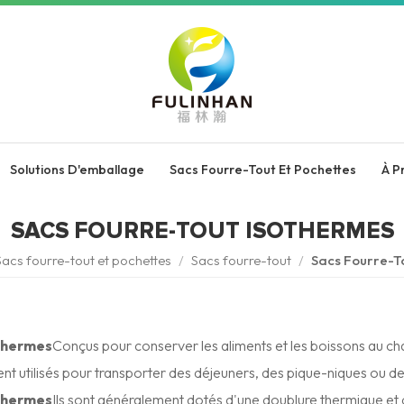
Solutions D'emballage
Sacs Fourre-Tout Et Pochettes
À P
SACS FOURRE-TOUT ISOTHERMES
Sacs fourre-tout et pochettes
/
Sacs fourre-tout
/
Sacs Fourre-T
thermes
Conçus pour conserver les aliments et les boissons au cha
t utilisés pour transporter des déjeuners, des pique-niques ou d
thermes
Ils sont généralement dotés d'une doublure thermique et d