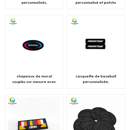
personnalisés,
personnalisé et patchs
chapeaux en
en PVC pour camionneur
caoutchouc de silicone,
patchs en PVC
chapeaux de moral
casquette de baseball
souples sur mesure avec
personnalisée,
patchs en PVC
chapeaux de moral,
patchs en PVC