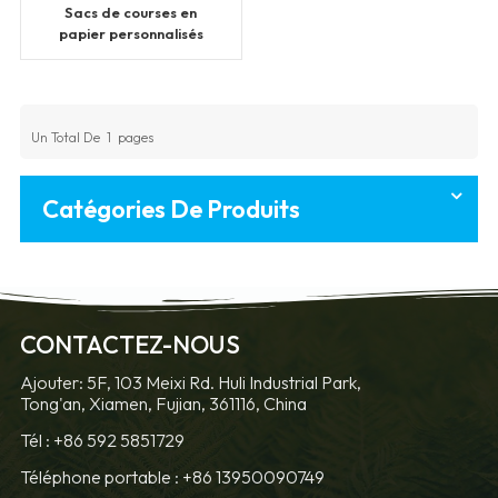
Sacs de courses en
papier personnalisés
Un Total De
1
Pages
Catégories De Produits
CONTACTEZ-NOUS
Ajouter: 5F, 103 Meixi Rd. Huli Industrial Park,
Tong'an, Xiamen, Fujian, 361116, China
Tél :
+86 592 5851729
Téléphone portable :
+86 13950090749