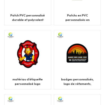
Patch PVC personnalisé
Patchs en PVC
durable et polyvalent
personnalisés en
pour vêtement
caoutchouc de silicone
3D
matériau d'étiquette
badges personnalisés,
personnalisé logo
logo de vêtements,
patchs en caoutchouc
patchs en caoutchouc et
pvc
PVC