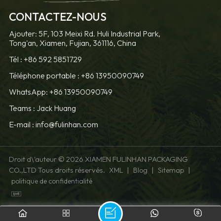
CONTACTEZ-NOUS
Ajouter: 5F, 103 Meixi Rd. Huli Industrial Park,
Tong'an, Xiamen, Fujian, 361116, China
Tél :
+86 592 5851729
Téléphone portable :
+86 13950090749
WhatsApp: +86 13950090749
Teams :
Jack Huang
E-mail :
info@fulinhan.com
Droit d\'auteur © 2026 XIAMEN FULINHAN PACKAGING
CO.,LTD Tous droits réservés.
|
|
|
XML
Blog
Sitemap
politique de confidentialité