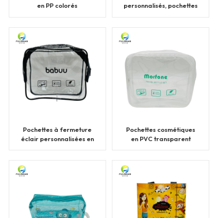
en PP colorés
personnalisés, pochettes
personnalisés
en PVC à fermeture
éclair
Pochettes à fermeture
Pochettes cosmétiques
éclair personnalisées en
en PVC transparent
PVC pour bijoux
avec fermeture éclair