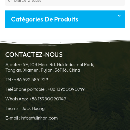
Un Total De
2
Pages
Catégories De Produits
CONTACTEZ-NOUS
Ajouter: 5F, 103 Meixi Rd. Huli Industrial Park,
Tong'an, Xiamen, Fujian, 361116, China
Tél :
+86 592 5851729
Téléphone portable :
+86 13950090749
WhatsApp: +86 13950090749
Teams :
Jack Huang
E-mail :
info@fulinhan.com