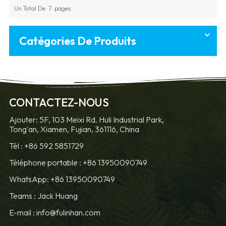
Un Total De
7
Pages
Catégories De Produits
CONTACTEZ-NOUS
Ajouter: 5F, 103 Meixi Rd. Huli Industrial Park,
Tong'an, Xiamen, Fujian, 361116, China
Tél :
+86 592 5851729
Téléphone portable :
+86 13950090749
WhatsApp: +86 13950090749
Teams :
Jack Huang
E-mail :
info@fulinhan.com