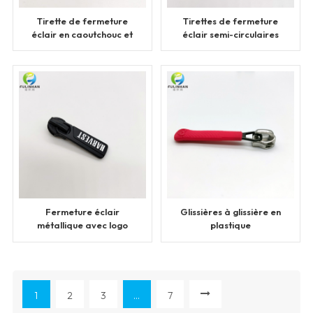
Tirette de fermeture
Tirettes de fermeture
éclair en caoutchouc et
éclair semi-circulaires
plastique Cordons en
en plastique
nylon
personnalisées
Fermeture éclair
Glissières à glissière en
métallique avec logo
plastique
personnalisé
personnalisées avec
logo
1
2
3
...
7