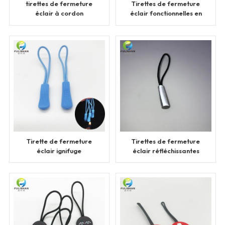
tirettes de fermeture
Tirettes de fermeture
éclair à cordon
éclair fonctionnelles en
coulissant personnalisé
TPU
en caoutchouc
Tirette de fermeture
Tirettes de fermeture
éclair ignifuge
éclair réfléchissantes
personnalisée
personnalisées