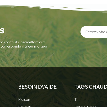
S
nos produits, permettant aux
ui correspondent à leur marque.
BESOIN D\'AIDE
TAGS CHAU
Maison
T
Produits
Patchs Tissés