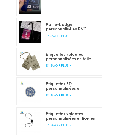
Porte-badge
personnalisé en PVC
transparent avec
EN SAVOIR PLUS
cordons
Étiquettes volantes
personnalisées en toile
pour les marques de
EN SAVOIR PLUS
vêtements et de mode
Étiquettes 3D
personnalisées en
silicone pour vêtements
EN SAVOIR PLUS
et accessoires
Étiquettes volantes
personnalisées et ficelles
de fermeture pour
EN SAVOIR PLUS
l'emballage de vêtements