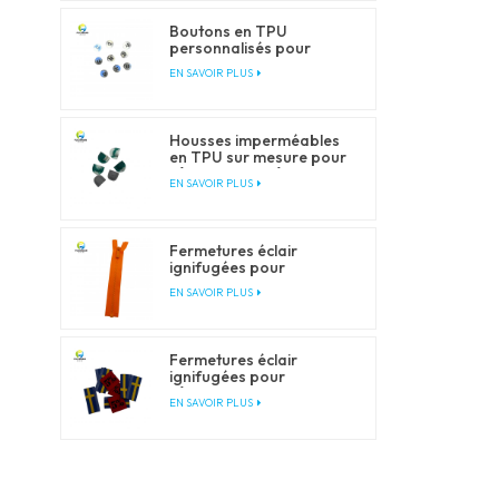
Boutons en TPU
personnalisés pour
vêtements et articles de
EN SAVOIR PLUS
plein air
Housses imperméables
en TPU sur mesure pour
vêtements et vêtements
EN SAVOIR PLUS
d'extérieur
Fermetures éclair
ignifugées pour
vêtements de travail et
EN SAVOIR PLUS
de sécurité
Fermetures éclair
ignifugées pour
vêtements de travail et
EN SAVOIR PLUS
de sécurité