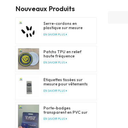
Nouveaux Produits
Serre-cordons en
plastique sur mesure
pour cordons de serrage
EN SAVOIR PLUS
et cordons élastiques
Patchs TPU en relief
haute fréquence
personnalisés pour
EN SAVOIR PLUS
vêtements
Étiquettes tissées sur
mesure pour vêtements
et habillement
EN SAVOIR PLUS
Porte-badges
transparent en PVC sur
mesure avec tours de
EN SAVOIR PLUS
cou