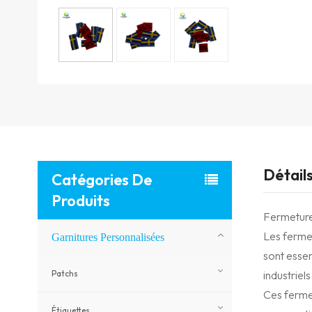
Détail
Catégories De
Produits
Fermetures
Les fermet
Garnitures Personnalisées
sont essen
Patchs
industriel
Ces fermet
Étiquettes