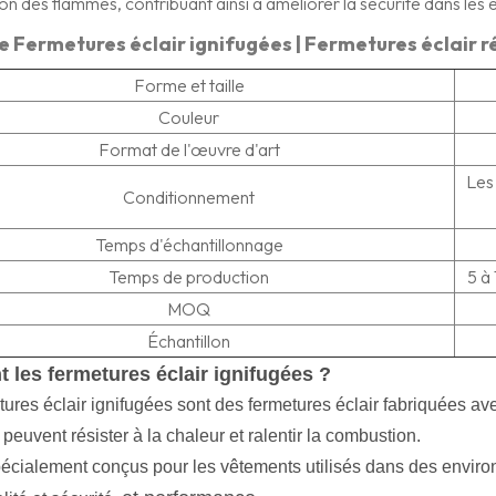
n des flammes, contribuant ainsi à améliorer la sécurité dans les
me
Fermetures éclair ignifugées | Fermetures éclair r
Forme et taille
Couleur
Format de l'œuvre d'art
Les
Conditionnement
Temps d'échantillonnage
Temps de production
5 à
MOQ
Échantillon
 les fermetures éclair ignifugées ?
tures éclair ignifugées sont des fermetures éclair fabriquées a
i peuvent résister à la chaleur et ralentir la combustion.
spécialement conçus pour les vêtements utilisés dans des enviro