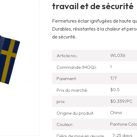
travail et de sécurité
Fermetures éclair ignifugées de haute qua
Durables, résistantes à la chaleur et pers
de sécurité.
WL036
Article no.:
1
Commande (MOQ):
T/T
Paiement:
$0.5
Prix ​​du marché:
$0.339/PC
prix:
China
Origine du produit:
Pantone Col
Couleur:
7-25 days
Délai de mise en œuvre: