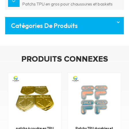
Patchs TPU en gros pour chaussures et baskets
Catégories De Produits
PRODUITS CONNEXES
re en TPU
Patchs TPU durables et
Patchs TPU personnal