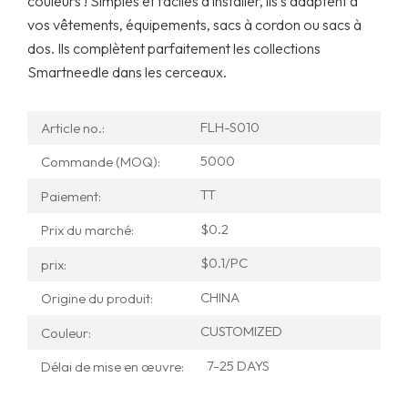
couleurs ! Simples et faciles à installer, ils s'adaptent à
vos vêtements, équipements, sacs à cordon ou sacs à
dos. Ils complètent parfaitement les collections
Smartneedle dans les cerceaux.
FLH-S010
Article no.:
5000
Commande (MOQ):
TT
Paiement:
$0.2
Prix ​​du marché:
$0.1/PC
prix:
CHINA
Origine du produit:
CUSTOMIZED
Couleur:
7-25 DAYS
Délai de mise en œuvre: