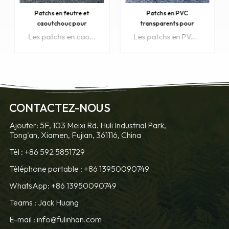
Patchs en feutre et
Patchs en PVC
caoutchouc pour
transparents pour
vêtements
vêtements
Les patchs en caoutchouc, en PVC et en silicone sont souvent utilisés sur les vêtements, les produits automobiles, les porte-clés, les emballages, les chaussures, les articles de surf et de sports de neige.
Les patchs en PVC transparent sont souvent utilisés sur les vêtements, les produits automobiles, les porte-clés, les emballages, les chaussures, les articles de surf et de sports de neige.
CONTACTEZ-NOUS
APPRENDRE
APPRENDRE
Ajouter: 5F, 103 Meixi Rd. Huli Industrial Park,
Tong'an, Xiamen, Fujian, 361116, China
ENCORE PLUS
ENCORE PLUS
Tél :
+86 592 5851729
Téléphone portable :
+86 13950090749
WhatsApp: +86 13950090749
Teams :
Jack Huang
E-mail :
info@fulinhan.com